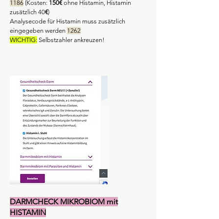
1186
(Kosten:
150€
ohne Histamin, Histamin
zusätzlich 40
€
)
Analysecode für
Histamin
muss zusätzlich
eingegeben werden
1262
WICHTIG:
Selbstzahler ankreuzen!
DARMCHECK MIKROBIOM mit
HISTAMIN